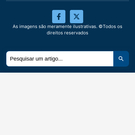
As imagens são meramente ilustrativas. ©Todos os
direitos reservados
Search
Search 
for: