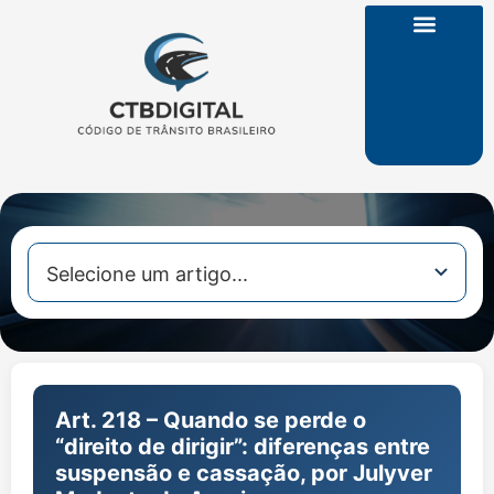
CTB na Íntegra
Art. 218 – Quando se perde o
“direito de dirigir”: diferenças entre
suspensão e cassação, por Julyver