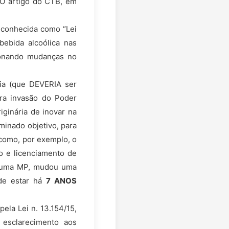
CO artigo do CTB, em
 conhecida como “Lei
bebida alcoólica nas
cionando mudanças no
ria (que DEVERIA ser
ira invasão do Poder
iginária de inovar na
minado objetivo, para
 como, por exemplo, o
o e licenciamento de
de uma MP, mudou uma
 de estar há
7 ANOS
ela Lei n. 13.154/15,
esclarecimento aos