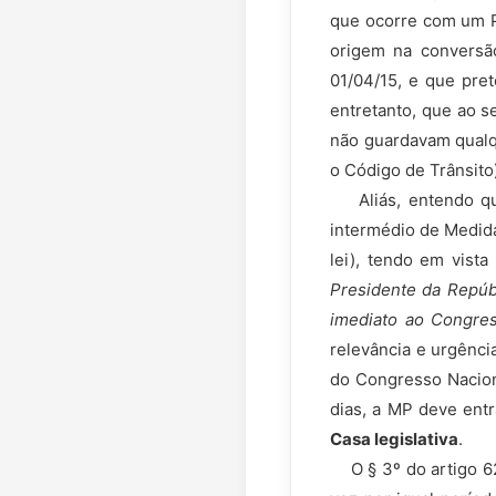
que ocorre com um Pro
origem na conversão
01/04/15, e que pret
entretanto, que ao s
não guardavam qualqu
o Código de Trânsito)
Aliás, entendo que
intermédio de Medida
lei), tendo em vist
Presidente da Repúb
imediato ao Congre
relevância e urgência
do Congresso Naciona
dias, a MP deve ent
Casa legislativa
.
O § 3º do artigo 62