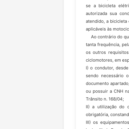
se a bicicleta elét
autorizada sua cond
atendido, a biciclet
aplicáveis às motoci
Ao contrário do que 
tanta frequência, pe
os outros requisito
ciclomotores, em esp
I) o condutor, desde
sendo necessário o
documento apartado,
ou possuir a CNH na
Trânsito n. 168/04;
II) a utilização do
obrigatória, constan
III) os equipamentos