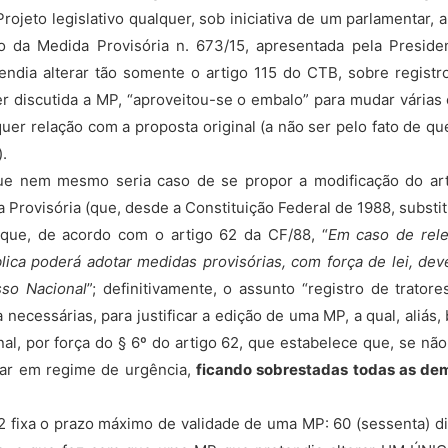
jeto legislativo qualquer, sob iniciativa de um parlamentar, a
 da Medida Provisória n. 673/15, apresentada pela Presid
endia alterar tão somente o artigo 115 do CTB, sobre registro
er discutida a MP, “aproveitou-se o embalo” para mudar várias
er relação com a proposta original (a não ser pelo fato de que
.
 nem mesmo seria caso de se propor a modificação do art
 Provisória (que, desde a Constituição Federal de 1988, substit
a que, de acordo com o artigo 62 da CF/88, “
Em caso de rele
lica poderá adotar medidas provisórias, com força de lei, de
sso Nacional
”; definitivamente, o assunto “registro de trator
 necessárias, para justificar a edição de uma MP, a qual, aliás,
l, por força do § 6º do artigo 62, que estabelece que, se nã
rar em regime de urgência,
ficando sobrestadas todas as de
 fixa o prazo máximo de validade de uma MP: 60 (sessenta) di