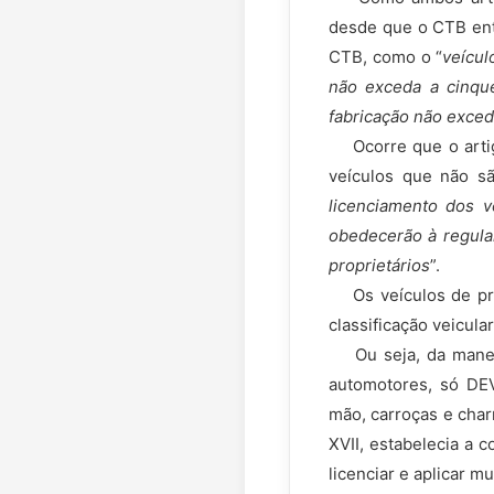
desde que o CTB ent
CTB, como o “
veícul
não exceda a cinque
fabricação não exced
Ocorre que o artigo
veículos que não sã
licenciamento dos v
obedecerão à regula
proprietários
”.
Os veículos de prop
classificação veicular
Ou seja, da maneira
automotores, só DE
mão, carroças e char
XVII, estabelecia a 
licenciar e aplicar mu