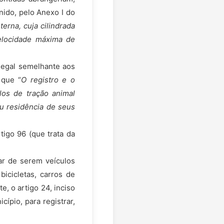
ido, pelo Anexo I do
erna, cuja cilindrada
velocidade máxima de
legal semelhante aos
 que “
O registro e o
los de tração animal
u residência de seus
igo 96 (que trata da
ar de serem veículos
cicletas, carros de
, o artigo 24, inciso
ípio, para registrar,