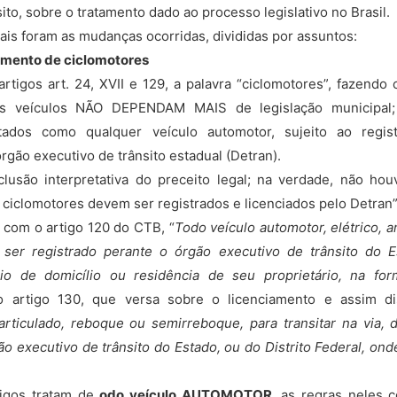
sito, sobre o tratamento dado ao processo legislativo no Brasil.
is foram as mudanças ocorridas, divididas por assuntos:
iamento de ciclomotores
tigos art. 24, XVII e 129, a palavra “ciclomotores”, fazendo
es veículos NÃO DEPENDAM MAIS de legislação municipal
tados como qualquer veículo automotor, sujeito ao regist
gão executivo de trânsito estadual (Detran).
ão interpretativa do preceito legal; na verdade, não h
s ciclomotores devem ser registrados e licenciados pelo Detran”
com o artigo 120 do CTB, “
Todo veículo automotor, elétrico, a
ser registrado perante o órgão executivo de trânsito do E
io de domicílio ou residência de seu proprietário, na for
 artigo 130, que versa sobre o licenciamento e assim di
 articulado, reboque ou semirreboque, para transitar na via, 
o executivo de trânsito do Estado, ou do Distrito Federal, onde
os tratam de
odo veículo AUTOMOTOR
, as regras neles 