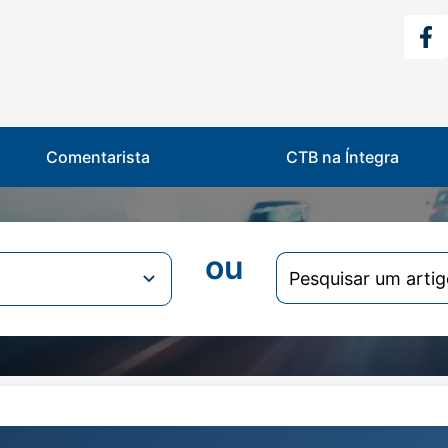
Comentarista
CTB na Íntegra
ou
Search
for: