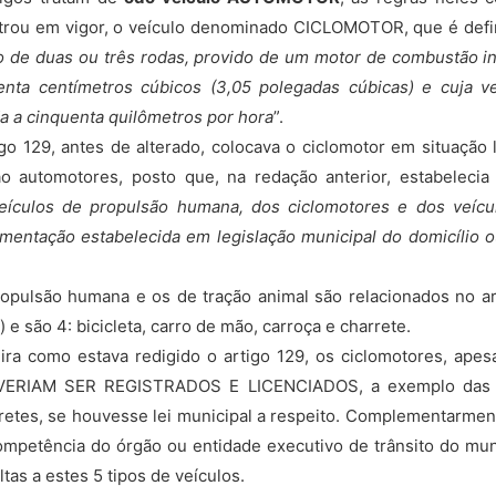
rou em vigor, o veículo denominado CICLOMOTOR, que é defin
o de duas ou três rodas, provido de um motor de combustão int
nta centímetros cúbicos (3,05 polegadas cúbicas) e cuja 
a a cinquenta quilômetros por hora
”.
 129, antes de alterado, colocava o ciclomotor em situação 
o automotores, posto que, na redação anterior, estabelecia
eículos de propulsão humana, dos ciclomotores e dos veícu
mentação estabelecida em legislação municipal do domicílio o
ulsão humana e os de tração animal são relacionados no art
) e são 4: bicicleta, carro de mão, carroça e charrete.
 como estava redigido o artigo 129, os ciclomotores, apes
VERIAM SER REGISTRADOS E LICENCIADOS, a exemplo das bi
retes, se houvesse lei municipal a respeito. Complementarmente
competência do órgão ou entidade executivo de trânsito do munic
ltas a estes 5 tipos de veículos.