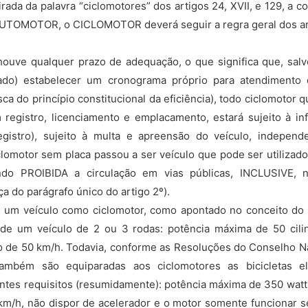
da da palavra “ciclomotores” dos artigos 24, XVII, e 129, a c
AUTOMOTOR, o CICLOMOTOR deverá seguir a regra geral dos arti
uve qualquer prazo de adequação, o que significa que, salv
ado) estabelecer um cronograma próprio para atendimento d
a do princípio constitucional da eficiência), todo ciclomotor q
registro, licenciamento e emplacamento, estará sujeito à in
registro), sujeito à multa e apreensão do veículo, indepen
ciclomotor sem placa passou a ser veículo que pode ser utilizad
ndo PROIBIDA a circulação em vias públicas, INCLUSIVE, n
ça do parágrafo único do artigo 2º).
um veículo como ciclomotor, como apontado no conceito do
s de um veículo de 2 ou 3 rodas: potência máxima de 50 cili
 de 50 km/h. Todavia, conforme as Resoluções do Conselho Na
ambém são equiparadas aos ciclomotores as bicicletas e
ntes requisitos (resumidamente): potência máxima de 350 watt
km/h, não dispor de acelerador e o motor somente funcionar s