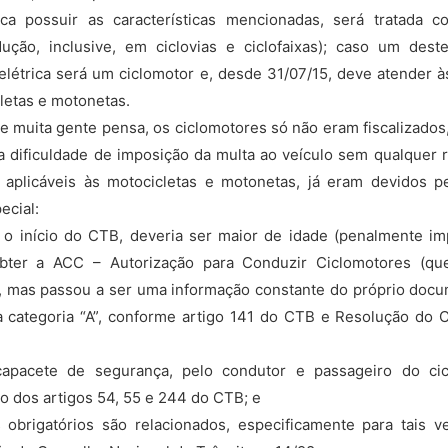
rica possuir as características mencionadas, será tratada c
ução, inclusive, em ciclovias e ciclofaixas); caso um deste
a elétrica será um ciclomotor e, desde 31/07/15, deve atender
cletas e motonetas.
muita gente pensa, os ciclomotores só não eram fiscalizados
la dificuldade de imposição da multa ao veículo sem qualquer 
s aplicáveis às motocicletas e motonetas, já eram devidos pe
ecial:
 o início do CTB, deveria ser maior de idade (penalmente imp
bter a ACC – Autorização para Conduzir Ciclomotores (qu
 mas passou a ser uma informação constante do próprio docum
 categoria “A”, conforme artigo 141 do CTB e Resolução do 
 capacete de segurança, pelo condutor e passageiro do ci
do dos artigos 54, 55 e 244 do CTB; e
 obrigatórios são relacionados, especificamente para tais ve