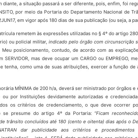
m diante, a situação passará a ser diferente, pois, enfim, foi 
TO, por meio da Portaria do Departamento Nacional de Trâns
2JUN17, em vigor após 180 dias de sua publicação (ou seja, a pa
trícula remetem às expressões utilizadas no § 4º do artigo 280
rio) ou policial militar,
indicado pelo órgão com circunscrição s
. Meu posicionamento, contudo, de acordo com as explicaçõe
 um SERVIDOR, mas deve ocupar um CARGO ou EMPREGO, med
ue tenha, como uma de suas atribuições, exercer a função de 
orária MÍNIMA de 200 h/a, deverá ser ministrado por órgãos e
o ou por Instituições devidamente autorizadas e credenciad
dos os critérios de credenciamento, o que deve ocorrer p
e se presume do artigo 4º da Portaria:
“Ficam reconhecid
e trânsito concluídos até 180 (cento e oitenta) dias após o 
ATRAN dar publicidade aos critérios e procedimentos 