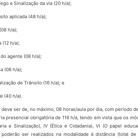
fego e Sinalização da via (20 h/a);
nsito aplicada (48 h/a);
(08 h/a);
 (12 h/a);
do agente (08 h/a);
a (08 h/a);
lização de Trânsito (16 h/a); e
l (40 h/a).
ia deve ser de, no máximo, 08 horas/aula por dia, com período d
ria presencial obrigatória de 116 h/a, tendo em vista que os mó
haria e Sinalização), IV (Ética e Cidadania), VI (O papel educ
poderão ser realizados na modalidade à distância (total de 