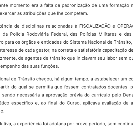
ente momento era a falta de padronização de uma formação 
a exercer as atribuições que lhe competem.
tência de disciplinas relacionadas à FISCALIZAÇÃO e OPERA
da Polícia Rodoviária Federal, das Polícias Militares e das
ro para os órgãos e entidades do Sistema Nacional de Trânsito
teresse de cada gestor, na correta e satisfatória capacitação 
izmente, de agentes de trânsito que iniciavam seu labor sem q
esempenho das suas funções.
onal de Trânsito chegou, há algum tempo, a estabelecer um c
tir do qual se permitia que fossem contratados docentes, p
o, sendo necessária a aprovação prévia do currículo pelo Den
ático específico e, ao final do Curso, aplicava avaliação de
do.
utiva, a experiência foi adotada por breve período, sem contin