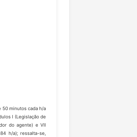
e 50 minutos cada h/a
dulos I (Legislação de
ador do agente) e VII
84 h/a); ressalta-se,