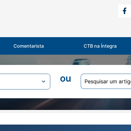
Comentarista
CTB na Íntegra
ou
Search
for: