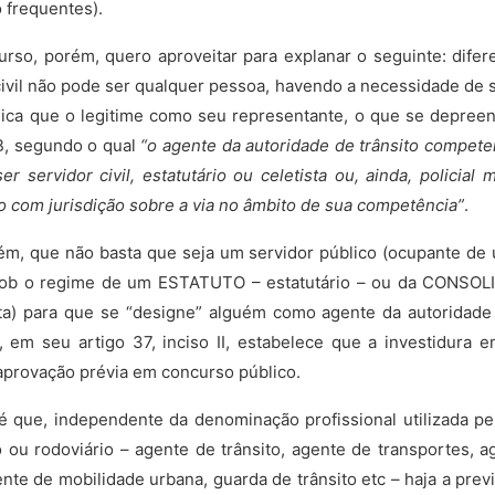
 frequentes).
urso, porém, quero aproveitar para explanar o seguinte: dif
civil não pode ser qualquer pessoa, havendo a necessidade de 
ica que o legitime como seu representante, o que se depreen
B, segundo o qual
“o agente da autoridade de trânsito competen
r servidor civil, estatutário ou celetista ou, ainda, policial 
to com jurisdição sobre a via no âmbito de sua competência”
.
ém, que não basta que seja um servidor público (ocupante 
ob o regime de um ESTATUTO – estatutário – ou da CONSO
a) para que se “designe” alguém como agente da autoridade d
l, em seu artigo 37, inciso II, estabelece que a investidura
aprovação prévia em concurso público.
 é que, independente da denominação profissional utilizada p
o ou rodoviário – agente de trânsito, agente de transportes, ag
gente de mobilidade urbana, guarda de trânsito etc – haja a pre