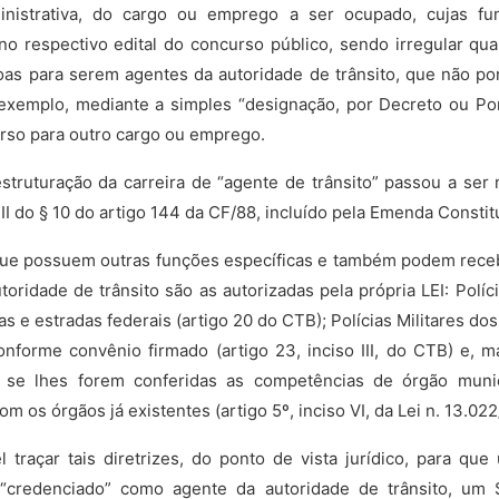
inistrativa, do cargo ou emprego a ser ocupado, cujas fu
, no respectivo edital do concurso público, sendo irregular qu
oas para serem agentes da autoridade de trânsito, que não po
exemplo, mediante a simples “designação, por Decreto ou Port
rso para outro cargo ou emprego.
struturação da carreira de “agente de trânsito” passou a ser 
II do § 10 do artigo 144 da CF/88, incluído pela Emenda Constitu
 que possuem outras funções específicas e também podem rece
oridade de trânsito são as autorizadas pela própria LEI: Políci
s e estradas federais (artigo 20 do CTB); Polícias Militares dos
nforme convênio firmado (artigo 23, inciso III, do CTB) e, 
 se lhes forem conferidas as competências de órgão munic
 os órgãos já existentes (artigo 5º, inciso VI, da Lei n. 13.022
 traçar tais diretrizes, do ponto de vista jurídico, para que
eja “credenciado” como agente da autoridade de trânsito, u