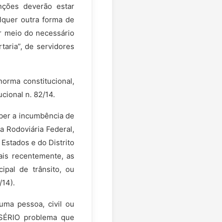
nções deverão estar
alquer outra forma de
r meio do necessário
aria”, de servidores
norma constitucional,
cional n. 82/14.
ber a incumbência de
a Rodoviária Federal,
 Estados e do Distrito
mais recentemente, as
ipal de trânsito, ou
/14).
 uma pessoa, civil ou
m SÉRIO problema que