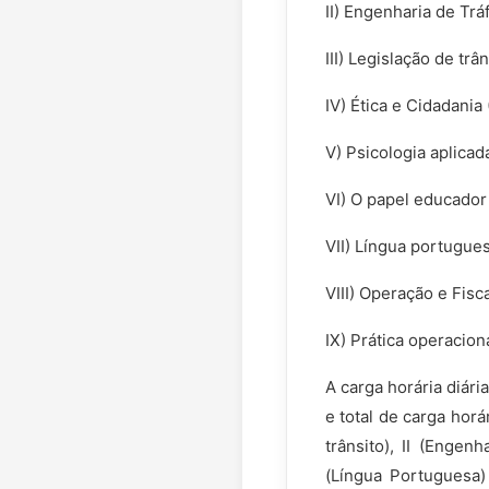
II) Engenharia de Trá
III) Legislação de trâ
IV) Ética e Cidadania 
V) Psicologia aplicada
VI) O papel educador 
VII) Língua portugues
VIII) Operação e Fisca
IX) Prática operaciona
A carga horária diár
e total de carga horá
trânsito), II (Engen
(Língua Portuguesa) 