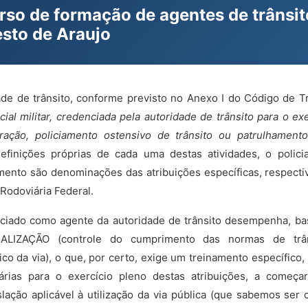
rso de formação de agentes de trânsit
sto de Araujo
de de trânsito, conforme previsto no Anexo I do Código de Trâ
icial militar, credenciada pela autoridade de trânsito para o ex
eração, policiamento ostensivo de trânsito ou patrulhamento
definições próprias de cada uma destas atividades, o polic
amento são denominações das atribuições específicas, respecti
 Rodoviária Federal.
nciado como agente da autoridade de trânsito desempenha, ba
SCALIZAÇÃO (controle do cumprimento das normas de tr
co da via), o que, por certo, exige um treinamento específico
árias para o exercício pleno destas atribuições, a começ
lação aplicável à utilização da via pública (que sabemos ser