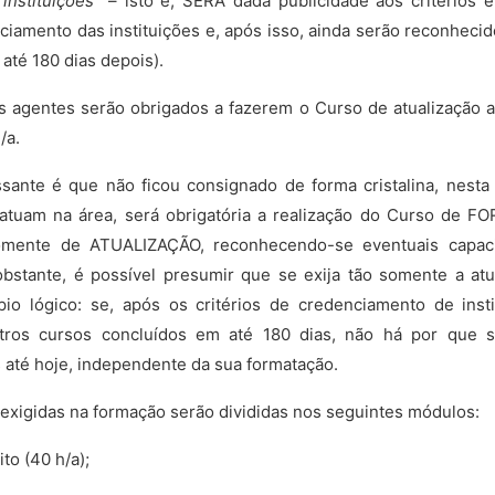
instituições”
– isto é, SERÁ dada publicidade aos critérios 
ciamento das instituições e, após isso, ainda serão reconheci
até 180 dias depois).
s agentes serão obrigados a fazerem o Curso de atualização a
/a.
ante é que não ficou consignado de forma cristalina, nesta 
á atuam na área, será obrigatória a realização do Curso de 
omente de ATUALIZAÇÃO, reconhecendo-se eventuais capacit
bstante, é possível presumir que se exija tão somente a atu
pio lógico: se, após os critérios de credenciamento de insti
tros cursos concluídos em até 180 dias, não há por que s
 até hoje, independente da sua formatação.
exigidas na formação serão divididas nos seguintes módulos:
ito (40 h/a);