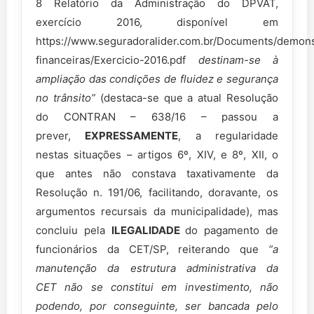
8 Relatório da Administração do DPVAT,
exercício 2016, disponível em
https://www.seguradoralider.com.br/Documents/demon
financeiras/Exercicio-2016.pdf
destinam-
se à
ampliação das condições de fluidez e segurança
no trânsito”
(destaca-se que a atual Resolução
do CONTRAN – 638/16 – passou a
prever,
EXPRESSAMENTE
, a regularidade
nestas situações – artigos 6º, XIV, e 8º, XII, o
que antes não constava taxativamente da
Resolução n. 191/06, facilitando, doravante, os
argumentos recursais da municipalidade), mas
concluiu pela
ILEGALIDADE
do pagamento de
funcionários da CET/SP, reiterando que
“a
manutenção da estrutura administrativa da
CET
não se
constitui em investimento, não
podendo, por conseguinte, ser bancada pelo