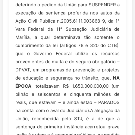
deferindo o pedido da União para SUSPENDER a
execução da sentença proferida nos autos da
Ação Civil Pública n.2005.61.11.003868-9, da 1ª
Vara Federal da 11ª Subseção Judiciária de
Marília, a qual determinava tão somente o
cumprimento da lei (artigos 78 e 320 do CTB):
que o Governo Federal utilize os recursos
provenientes de multa e do seguro obrigatório –
DPVAT, em programas de prevenção e projetos
de educação e segurança no trânsito, que,
NA
ÉPOCA
, totalizavam R$ 1.650.000.000,00 (um
bilhão e seiscentos e cinquenta milhões de
reais, que estavam – e ainda estão – PARADOS
na conta, com o aval do Judiciário).A alegação da
União, reconhecida pelo STJ, é a de que a
sentença de primeira instância acarretou grave
lesão à ordem e à economia públicas, na medida