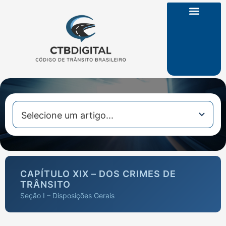
CTB na Íntegra
CAPÍTULO XIX – DOS CRIMES DE
TRÂNSITO
Seção I – Disposições Gerais