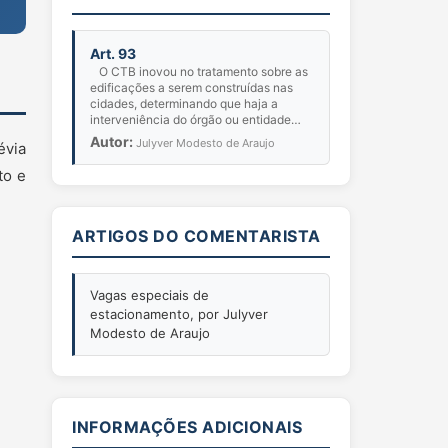
Art. 93
O CTB inovou no tratamento sobre as
edificações a serem construídas nas
cidades, determinando que haja a
interveniência do órgão ou entidade
com circunscrição sobre a via; ou seja,
Autor:
Julyver Modesto de Araujo
évia
além das licença...
to e
ARTIGOS DO COMENTARISTA
Vagas especiais de
estacionamento, por Julyver
Modesto de Araujo
INFORMAÇÕES ADICIONAIS