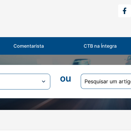
Comentarista
CTB na Íntegra
ou
Search
for: