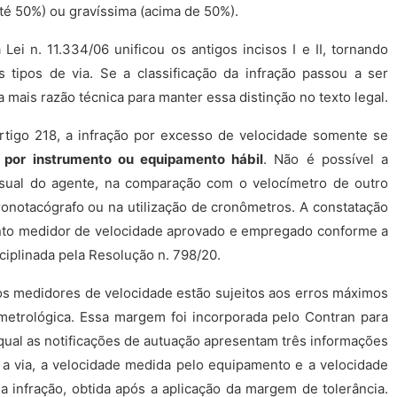
té 50%) ou gravíssima (acima de 50%).
ei n. 11.334/06 unificou os antigos incisos I e II, tornando
tipos de via. Se a classificação da infração passou a ser
a mais razão técnica para manter essa distinção no texto legal.
tigo 218, a infração por excesso de velocidade somente se
a por instrumento ou equipamento hábil
. Não é possível a
sual do agente, na comparação com o velocímetro de outro
ronotacógrafo ou na utilização de cronômetros. A constatação
ento medidor de velocidade aprovado e empregado conforme a
iplinada pela Resolução n. 798/20.
os medidores de velocidade estão sujeitos aos erros máximos
 metrológica. Essa margem foi incorporada pelo Contran para
 qual as notificações de autuação apresentam três informações
a a via, a velocidade medida pelo equipamento e a velocidade
 infração, obtida após a aplicação da margem de tolerância.