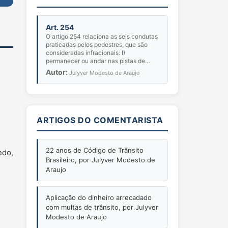
Art. 254
O artigo 254 relaciona as seis condutas
praticadas pelos pedestres, que são
consideradas infracionais: I)
permanecer ou andar nas pistas de
rolamento; II) cruzar a pista nos
Autor:
Julyver Modesto de Araujo
viadutos, pontes ou túneis...
ARTIGOS DO COMENTARISTA
22 anos de Código de Trânsito
edo,
Brasileiro, por Julyver Modesto de
Araujo
Aplicação do dinheiro arrecadado
com multas de trânsito, por Julyver
Modesto de Araujo