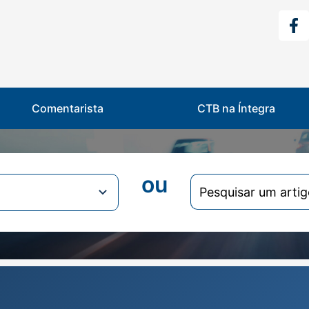
Comentarista
CTB na Íntegra
ou
Search
for: