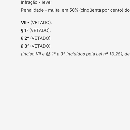
Infração - leve;
Penalidade - multa, em 50% (cinqüenta por cento) do 
VII -
(VETADO).
§ 1º
(VETADO).
§ 2º
(VETADO).
§ 3º
(VETADO).
(Inciso VII e §§ 1º a 3º incluídos pela Lei nº 13.281, d