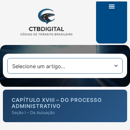
CTB na Íntegra
CAPÍTULO XVIII – DO PROCESSO
ADMINISTRATIVO
Seção I – Da Autuação